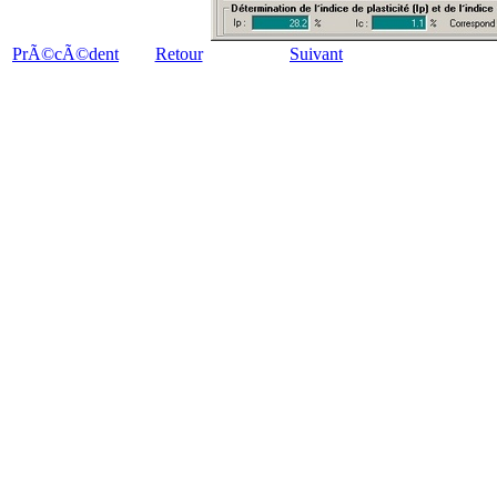
PrÃ©cÃ©dent
Retour
Suivant