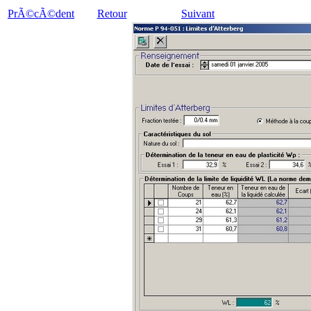
PrÃ©cÃ©dent
Retour
Suivant