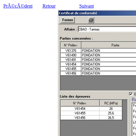
PrÃ©cÃ©dent
Retour
Suivant