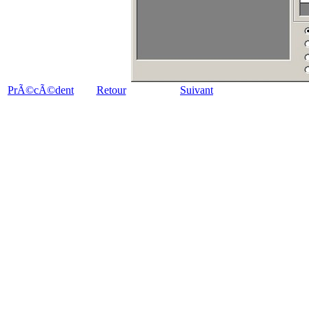
PrÃ©cÃ©dent
Retour
Suivant