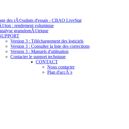
tage des rÃ©sultats d'essais - CBAO LiveStat
bÃ©ton : rendement volumique
 analyse granulomÃ©trique
SUPPORT
Version 3 : Téléchargement des logiciels
Version 3 : Consulter la liste des corrections
Version 3 : Manuels d'utilisation
Contacter le support technique
CONTACT
Nous contacter
Plan d'accÃ¨s