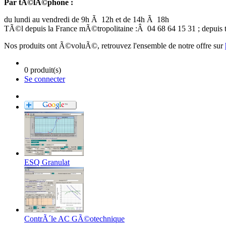
Par tÃ©lÃ©phone :
du lundi au vendredi de 9h Ã 12h et de 14h Ã 18h
TÃ©l depuis la France mÃ©tropolitaine :Â 04 68 64 15 31 ; depuis to
Nos produits ont Ã©voluÃ©, retrouvez l'ensemble de notre offre sur
0 produit(s)
Se connecter
ESQ Granulat
ContrÃ´le AC GÃ©otechnique