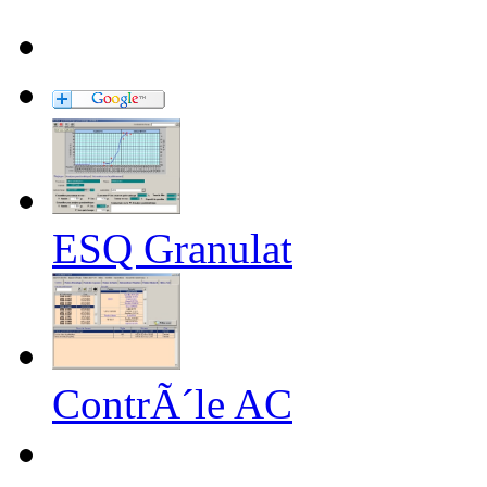
ESQ Granulat
ContrÃ´le AC