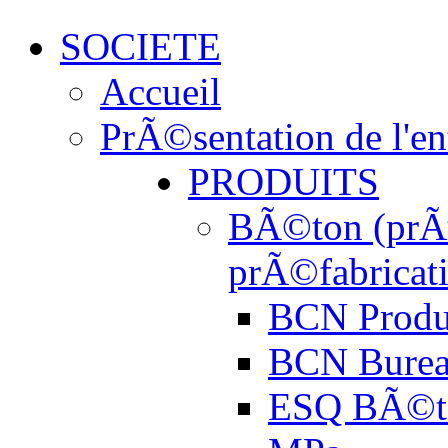
SOCIETE
Accueil
PrÃ©sentation de l'en
PRODUITS
BÃ©ton (prÃª
prÃ©fabricat
BCN Produ
BCN Burea
ESQ BÃ©t