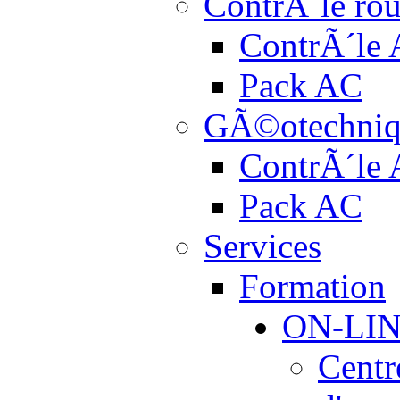
ContrÃ´le rou
ContrÃ´le
Pack AC
GÃ©otechniq
ContrÃ´le
Pack AC
Services
Formation
ON-LI
Centr