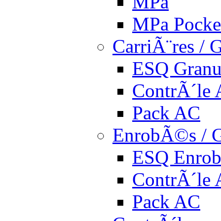
MPa
MPa Pocke
CarriÃ¨res / 
ESQ Granu
ContrÃ´le
Pack AC
EnrobÃ©s / G
ESQ Enro
ContrÃ´le
Pack AC