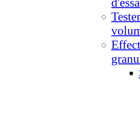
d'ess
Teste
volu
Effec
gran